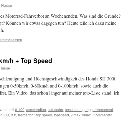
n
Flause
lles Motorrad-Fahrverbot an Wochenenden. Was sind die Gründe?
tigt? Können wir etwas dagegen tun? Heute teile ich dazu meine
ch.
 hinterlassen
km/h + Top Speed
Flause
Beschleunigung und Höchstgeschwindigkeit des Honda SH 300i
ungen 0-50km/h, 0-80km/h und 0-100km/h, sowie auch die
est. Ein Video, das schön länger auf meiner toto-Liste stand, ich
ortet mit
0-100
,
acceleration
,
autobahn
,
beschleunigung
,
drehmoment
,
sh300
,
test
,
testbericht
,
top speed
,
topspeed
,
v-max
,
vmax
|
Kommentar