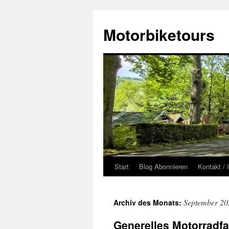
Zum
Inhalt
Motorbiketours
springen
Start
Blog Abonnieren
Kontakt /
September 20
Archiv des Monats:
Generelles Motorradf