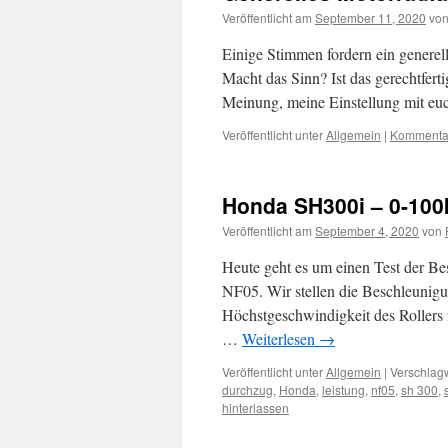
Veröffentlicht am
September 11, 2020
vo
Einige Stimmen fordern ein genere
Macht das Sinn? Ist das gerechtfer
Meinung, meine Einstellung mit eu
Veröffentlicht unter
Allgemein
|
Kommentar
Honda SH300i – 0-100
Veröffentlicht am
September 4, 2020
von
Heute geht es um einen Test der 
NF05. Wir stellen die Beschleunig
Höchstgeschwindigkeit des Rollers f
…
Weiterlesen
→
Veröffentlicht unter
Allgemein
|
Verschlagw
durchzug
,
Honda
,
leistung
,
nf05
,
sh 300
,
hinterlassen