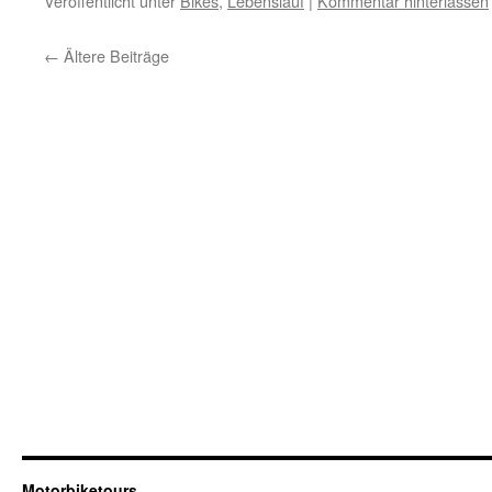
Veröffentlicht unter
Bikes
,
Lebenslauf
|
Kommentar hinterlassen
←
Ältere Beiträge
Motorbiketours