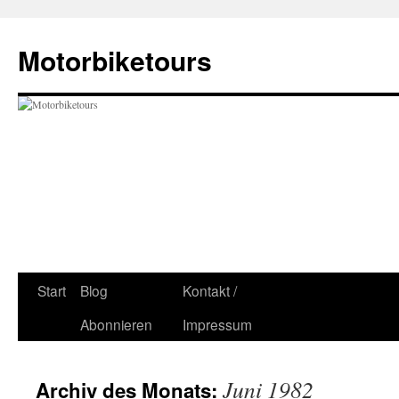
Zum
Inhalt
Motorbiketours
springen
Start
Blog
Kontakt /
Abonnieren
Impressum
Juni 1982
Archiv des Monats: