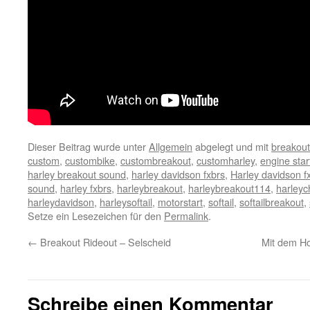
Dieser Beitrag wurde unter
Allgemein
abgelegt und mit
breakout
custom
,
custombike
,
custombreakout
,
customharley
,
engine star
harley breakout sound
,
harley davidson fxbrs
,
Harley davidson f
sound
,
harley fxbrs
,
harleybreakout
,
harleybreakout114
,
harleyc
harleydavidson
,
harleysoftail
,
motorstart
,
softail
,
softailbreakout
,
Setze ein Lesezeichen für den
Permalink
.
←
Breakout Rideout – Selscheid
Mit dem Ho
Schreibe einen Kommentar