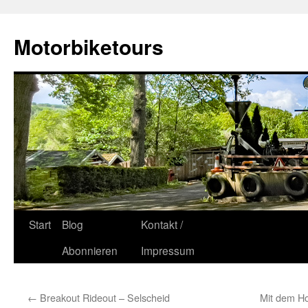
Zum
Inhalt
Motorbiketours
springen
Start
Blog
Kontakt /
Abonnieren
Impressum
←
Breakout Rideout – Selscheid
Mit dem Ho