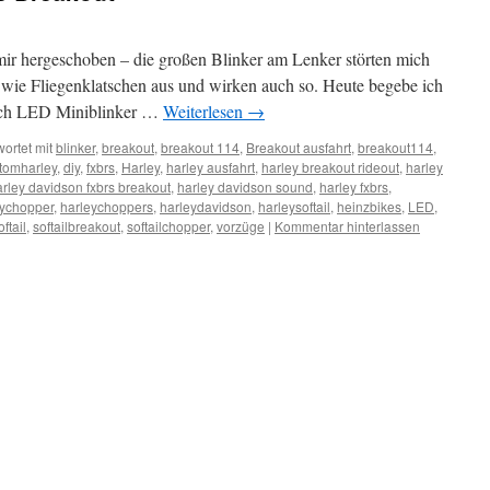
mir hergeschoben – die großen Blinker am Lenker störten mich
n wie Fliegenklatschen aus und wirken auch so. Heute begebe ich
urch LED Miniblinker …
Weiterlesen
→
ortet mit
blinker
,
breakout
,
breakout 114
,
Breakout ausfahrt
,
breakout114
,
tomharley
,
diy
,
fxbrs
,
Harley
,
harley ausfahrt
,
harley breakout rideout
,
harley
rley davidson fxbrs breakout
,
harley davidson sound
,
harley fxbrs
,
eychopper
,
harleychoppers
,
harleydavidson
,
harleysoftail
,
heinzbikes
,
LED
,
oftail
,
softailbreakout
,
softailchopper
,
vorzüge
|
Kommentar hinterlassen