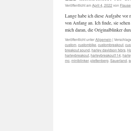
Veröffentlicht am
April 4, 2022
von
Flause
Lange habe ich diese Aufgabe vor 
von Anfang an. Ich finde, sie sehe
mich daran, die Originalblinker d
Veröffentlicht unter
Allgemein
|
Verschlagw
custom
,
custombike
,
custombreakout
,
cus
breakout sound
,
harley davidson fxbrs
,
Ha
harleybreakout
,
harleybreakout114
,
harl
mc
,
miniblinker
,
plettenberg
,
Sauerland
,
s