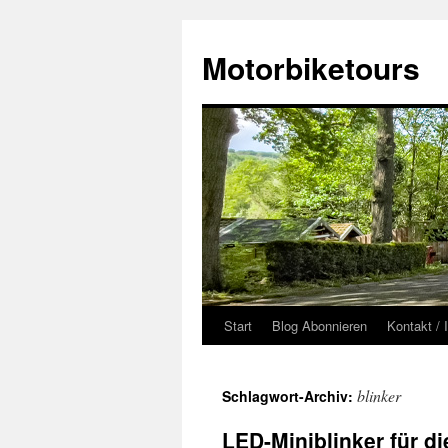
Zum
Inhalt
Motorbiketours
springen
Start
Blog Abonnieren
Kontakt /
blinker
Schlagwort-Archiv:
LED-Miniblinker für d