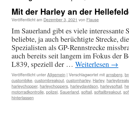
Mit der Harley an der Hellefel
Veröffentlicht am
Dezember 3, 2021
von
Flause
Im Sauerland gibt es viele interessante 
beliebte, ja auch berüchtigte Strecke, di
Spezialisten als GP-Rennstrecke missbr
auch bereits seit langem im Fokus der Be
L839, speziell der …
Weiterlesen
→
Veröffentlicht unter
Allgemein
|
Verschlagwortet mit
arnsberg
,
br
custombike
,
custombreakout
,
customharley
,
Harley
,
harleybreak
harleychopper
,
harleychoppers
,
harleydavidson
,
harleysoftail
,
he
motorradkontrolle
,
polizei
,
Sauerland
,
softail
,
softailbreakout
,
sof
hinterlassen