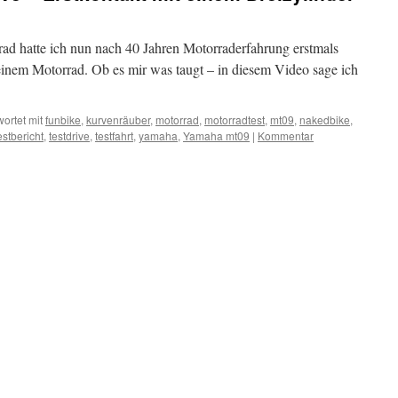
 hatte ich nun nach 40 Jahren Motorraderfahrung erstmals
einem Motorrad. Ob es mir was taugt – in diesem Video sage ich
ortet mit
funbike
,
kurvenräuber
,
motorrad
,
motorradtest
,
mt09
,
nakedbike
,
estbericht
,
testdrive
,
testfahrt
,
yamaha
,
Yamaha mt09
|
Kommentar