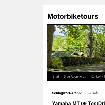
Zum
Inhalt
Motorbiketours
springen
Start
Blog Abonnieren
Kontakt /
powerbike
Schlagwort-Archiv:
Yamaha MT 09 TestDriv