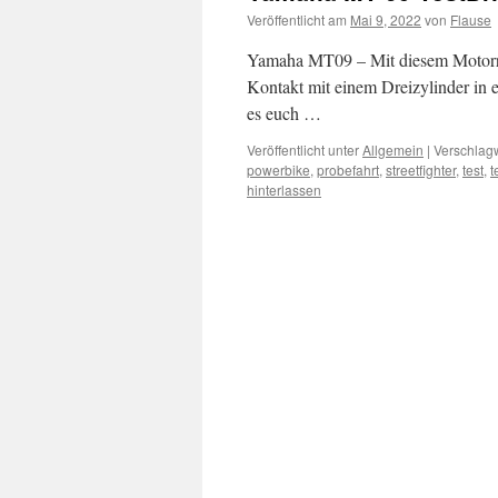
Veröffentlicht am
Mai 9, 2022
von
Flause
Yamaha MT09 – Mit diesem Motorrad
Kontakt mit einem Dreizylinder in 
es euch …
Veröffentlicht unter
Allgemein
|
Verschlagw
powerbike
,
probefahrt
,
streetfighter
,
test
,
t
hinterlassen