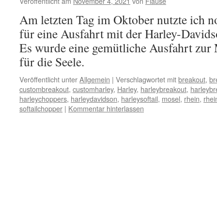
Veröffentlicht am
November 4, 2021
von
Flause
Am letzten Tag im Oktober nutzte ich n
für eine Ausfahrt mit der Harley-Davi
Es wurde eine gemütliche Ausfahrt zur 
für die Seele.
Veröffentlicht unter
Allgemein
|
Verschlagwortet mit
breakout
,
br
custombreakout
,
customharley
,
Harley
,
harleybreakout
,
harleyb
harleychoppers
,
harleydavidson
,
harleysoftail
,
mosel
,
rhein
,
rhei
softailchopper
|
Kommentar hinterlassen