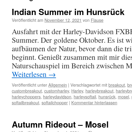
Indian Summer im Hunsrück
Veröffentlicht am
November 12, 2021
von
Flause
Ausfahrt mit der Harley-Davidson FXB
Summer. Der goldene Oktober. Es ist wie
aufbäumen der Natur, bevor dann die tris
beginnt. Genießt zusammen mit mir dies
Naturschauspiel im Bereich zwischen 
Weiterlesen
→
Veröffentlicht unter
Allgemein
|
Verschlagwortet mit
breakout
,
br
custombreakout
,
customharley
,
Harley
,
harleybreakout
,
harleyb
harleychoppers
,
harleydavidson
,
harleysoftail
,
hunsrück
,
mosel
,
softailbreakout
,
softailchopper
|
Kommentar hinterlassen
Autumn Rideout – Mosel