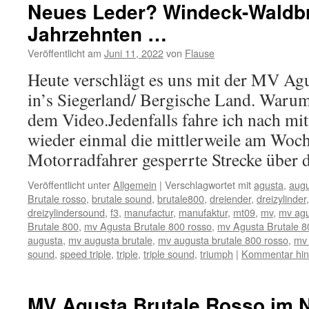
Neues Leder? Windeck-Waldbr
Jahrzehnten …
Veröffentlicht am
Juni 11, 2022
von
Flause
Heute verschlägt es uns mit der MV Ag
in’s Siegerland/ Bergische Land. Warum,
dem Video.Jedenfalls fahre ich nach mit
wieder einmal die mittlerweile am Woc
Motorradfahrer gesperrte Strecke über
Veröffentlicht unter
Allgemein
|
Verschlagwortet mit
agusta
,
aug
Brutale rosso
,
brutale sound
,
brutale800
,
dreiender
,
dreizylinder
dreizylindersound
,
f3
,
manufactur
,
manufaktur
,
mt09
,
mv
,
mv agu
Brutale 800
,
mv Agusta Brutale 800 rosso
,
mv Agusta Brutale 8
augusta
,
mv augusta brutale
,
mv augusta brutale 800 rosso
,
mv 
sound
,
speed triple
,
triple
,
triple sound
,
triumph
|
Kommentar hin
MV Agusta Brutale Rosso im N