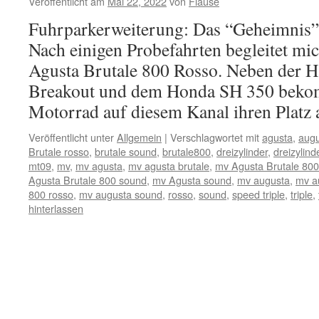
Veröffentlicht am
Mai 22, 2022
von
Flause
Fuhrparkerweiterung: Das “Geheimnis” w
Nach einigen Probefahrten begleitet m
Agusta Brutale 800 Rosso. Neben der H
Breakout und dem Honda SH 350 bekom
Motorrad auf diesem Kanal ihren Platz
Veröffentlicht unter
Allgemein
|
Verschlagwortet mit
agusta
,
aug
Brutale rosso
,
brutale sound
,
brutale800
,
dreizylinder
,
dreizylin
mt09
,
mv
,
mv agusta
,
mv agusta brutale
,
mv Agusta Brutale 800
Agusta Brutale 800 sound
,
mv Agusta sound
,
mv augusta
,
mv a
800 rosso
,
mv augusta sound
,
rosso
,
sound
,
speed triple
,
triple
,
hinterlassen