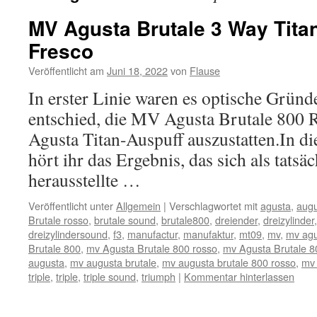
MV Agusta Brutale 3 Way Tita
Fresco
Veröffentlicht am
Juni 18, 2022
von
Flause
In erster Linie waren es optische Gründ
entschied, die MV Agusta Brutale 800
Agusta Titan-Auspuff auszustatten.In d
hört ihr das Ergebnis, das sich als tats
herausstellte …
Veröffentlicht unter
Allgemein
|
Verschlagwortet mit
agusta
,
aug
Brutale rosso
,
brutale sound
,
brutale800
,
dreiender
,
dreizylinder
dreizylindersound
,
f3
,
manufactur
,
manufaktur
,
mt09
,
mv
,
mv agu
Brutale 800
,
mv Agusta Brutale 800 rosso
,
mv Agusta Brutale 8
augusta
,
mv augusta brutale
,
mv augusta brutale 800 rosso
,
mv 
triple
,
triple
,
triple sound
,
triumph
|
Kommentar hinterlassen