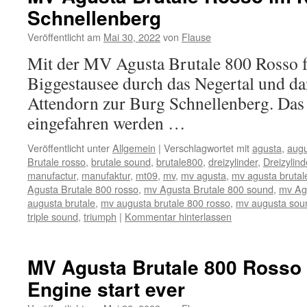
Schnellenberg
Veröffentlicht am
Mai 30, 2022
von
Flause
Mit der MV Agusta Brutale 800 Rosso 
Biggestausee durch das Negertal und da
Attendorn zur Burg Schnellenberg. Da
eingefahren werden …
Veröffentlicht unter
Allgemein
|
Verschlagwortet mit
agusta
,
aug
Brutale rosso
,
brutale sound
,
brutale800
,
dreizylinder
,
Dreizylin
manufactur
,
manufaktur
,
mt09
,
mv
,
mv agusta
,
mv agusta brutal
Agusta Brutale 800 rosso
,
mv Agusta Brutale 800 sound
,
mv Ag
augusta brutale
,
mv augusta brutale 800 rosso
,
mv augusta sou
triple sound
,
triumph
|
Kommentar hinterlassen
MV Agusta Brutale 800 Rosso 
Engine start ever