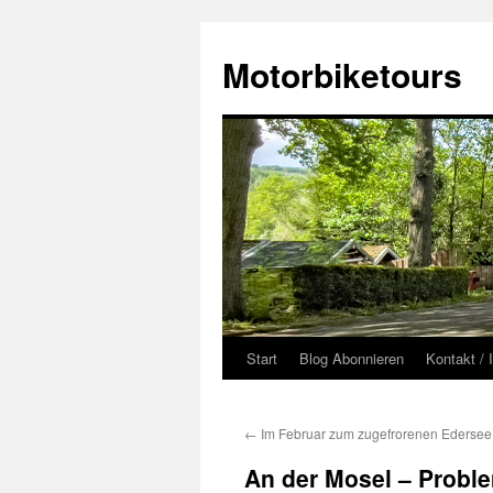
Zum
Inhalt
Motorbiketours
springen
Start
Blog Abonnieren
Kontakt /
←
Im Februar zum zugefrorenen Edersee
An der Mosel – Probl