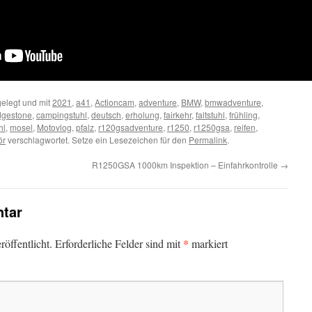
elegt und mit
2021
,
a41
,
Actioncam
,
adventure
,
BMW
,
bmwadventure
,
dgestone
,
campingstuhl
,
deutsch
,
erholung
,
fairkehr
,
faltstuhl
,
frühling
,
hl
,
mosel
,
Motovlog
,
pfalz
,
r120gsadventure
,
r1250
,
r1250gsa
,
reifen
,
ör
verschlagwortet. Setze ein Lesezeichen für den
Permalink
.
R1250GSA 1000km Inspektion – Einfahrkontrolle
→
tar
*
öffentlicht.
Erforderliche Felder sind mit
markiert