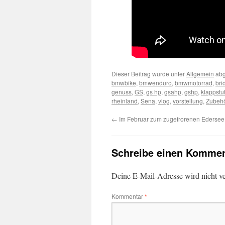
Dieser Beitrag wurde unter
Allgemein
abg
bmwbike
,
bmwenduro
,
bmwmotorrad
,
bri
genuss
,
GS
,
gs hp
,
gsahp
,
gshp
,
klappstu
rheinland
,
Sena
,
vlog
,
vorstellung
,
Zubeh
←
Im Februar zum zugefrorenen Edersee
Schreibe einen Kommen
Deine E-Mail-Adresse wird nicht ver
Kommentar
*