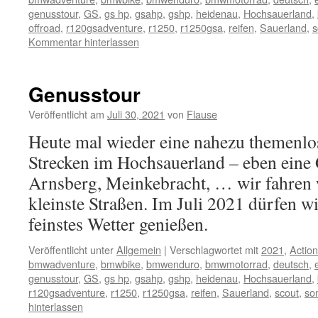
genusstour
,
GS
,
gs hp
,
gsahp
,
gshp
,
heidenau
,
Hochsauerland
,
offroad
,
r120gsadventure
,
r1250
,
r1250gsa
,
reifen
,
Sauerland
,
s
Kommentar hinterlassen
Genusstour
Veröffentlicht am
Juli 30, 2021
von
Flause
Heute mal wieder eine nahezu themenlo
Strecken im Hochsauerland – eben eine 
Arnsberg, Meinkebracht, … wir fahren w
kleinste Straßen. Im Juli 2021 dürfen w
feinstes Wetter genießen.
Veröffentlicht unter
Allgemein
|
Verschlagwortet mit
2021
,
Actio
bmwadventure
,
bmwbike
,
bmwenduro
,
bmwmotorrad
,
deutsch
,
genusstour
,
GS
,
gs hp
,
gsahp
,
gshp
,
heidenau
,
Hochsauerland
,
r120gsadventure
,
r1250
,
r1250gsa
,
reifen
,
Sauerland
,
scout
,
so
hinterlassen