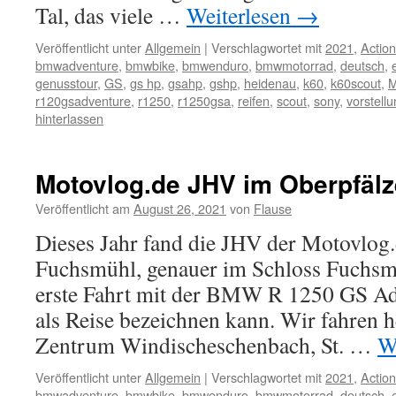
Tal, das viele …
Weiterlesen
→
Veröffentlicht unter
Allgemein
|
Verschlagwortet mit
2021
,
Actio
bmwadventure
,
bmwbike
,
bmwenduro
,
bmwmotorrad
,
deutsch
,
genusstour
,
GS
,
gs hp
,
gsahp
,
gshp
,
heidenau
,
k60
,
k60scout
,
M
r120gsadventure
,
r1250
,
r1250gsa
,
reifen
,
scout
,
sony
,
vorstell
hinterlassen
Motovlog.de JHV im Oberpfälz
Veröffentlicht am
August 26, 2021
von
Flause
Dieses Jahr fand die JHV der Motovlo
Fuchsmühl, genauer im Schloss Fuchsmüh
erste Fahrt mit der BMW R 1250 GS Ad
als Reise bezeichnen kann. Wir fahren 
Zentrum Windischeschenbach, St. …
W
Veröffentlicht unter
Allgemein
|
Verschlagwortet mit
2021
,
Actio
bmwadventure
,
bmwbike
,
bmwenduro
,
bmwmotorrad
,
deutsch
,