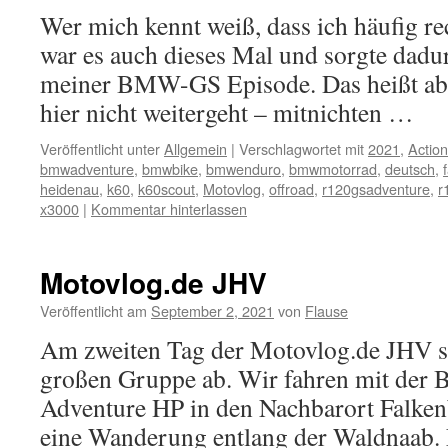
Wer mich kennt weiß, dass ich häufig re
war es auch dieses Mal und sorgte dadu
meiner BMW-GS Episode. Das heißt abe
hier nicht weitergeht – mitnichten …
Veröffentlicht unter
Allgemein
|
Verschlagwortet mit
2021
,
Actio
bmwadventure
,
bmwbike
,
bmwenduro
,
bmwmotorrad
,
deutsch
,
heidenau
,
k60
,
k60scout
,
Motovlog
,
offroad
,
r120gsadventure
,
r
x3000
|
Kommentar hinterlassen
Motovlog.de JHV
Veröffentlicht am
September 2, 2021
von
Flause
Am zweiten Tag der Motovlog.de JHV se
großen Gruppe ab. Wir fahren mit d
Adventure HP in den Nachbarort Falkenb
eine Wanderung entlang der Waldnaab. E