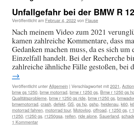
Unfallgefahr bei der BMW R 1
Veröffentlicht am
Februar 4, 2022
von
Flause
Nach meinem Video zum 2021 verunglü
kamen zahlreiche Kommentare, dass ma
Gedanken machen muss, da es sich um e
Einzelfall handelt. Bei der Recherche bi
zahlreiche ähnliche Fälle gestoßen, be
→
Veröffentlicht unter
Allgemein
|
Verschlagwortet mit
2021
,
Actio
bmw gs 1250
,
bmw motorrad
,
bmw r 1250 gs
,
Bmw r 1250 gs h
Qualitätsprobleme
,
bmw r 1250 gs ride
,
bmw r1250 gs
,
bmwadve
bmwmotorrad
,
crash
,
defekt
,
GS
,
gs hp
,
gshp
,
heidenau
,
k60
,
k
motorrad fahren
,
motorrad tour
,
Motovlog
,
offroad
,
r 1250 gs
,
r 
r1250
,
r1250 gs
,
r1250gsa
,
reifen
,
ride alone
,
Sauerland
,
schad
1 Kommentar