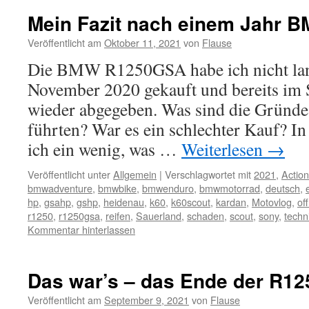
Mein Fazit nach einem Jahr 
Veröffentlicht am
Oktober 11, 2021
von
Flause
Die BMW R1250GSA habe ich nicht lan
November 2020 gekauft und bereits im
wieder abgegeben. Was sind die Gründe
führten? War es ein schlechter Kauf? I
ich ein wenig, was …
Weiterlesen
→
Veröffentlicht unter
Allgemein
|
Verschlagwortet mit
2021
,
Actio
bmwadventure
,
bmwbike
,
bmwenduro
,
bmwmotorrad
,
deutsch
,
hp
,
gsahp
,
gshp
,
heidenau
,
k60
,
k60scout
,
kardan
,
Motovlog
,
of
r1250
,
r1250gsa
,
reifen
,
Sauerland
,
schaden
,
scout
,
sony
,
techn
Kommentar hinterlassen
Das war’s – das Ende der R1
Veröffentlicht am
September 9, 2021
von
Flause