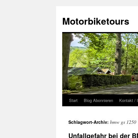
Zum
Inhalt
Motorbiketours
springen
Start
Blog Abonnieren
Kontakt /
bmw gs 1250
Schlagwort-Archiv:
Unfallgefahr bei der