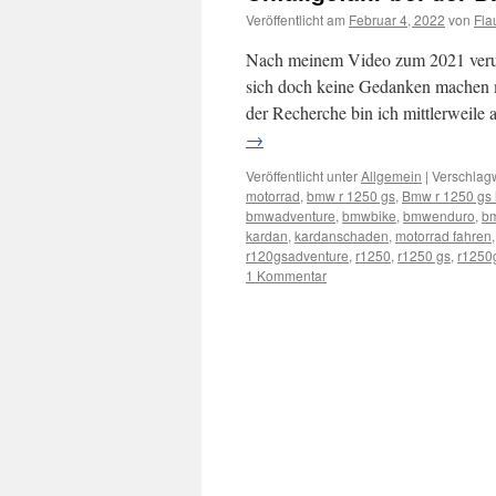
Veröffentlicht am
Februar 4, 2022
von
Fla
Nach meinem Video zum 2021 veru
sich doch keine Gedanken machen mu
der Recherche bin ich mittlerweile 
→
Veröffentlicht unter
Allgemein
|
Verschlagw
motorrad
,
bmw r 1250 gs
,
Bmw r 1250 gs
bmwadventure
,
bmwbike
,
bmwenduro
,
b
kardan
,
kardanschaden
,
motorrad fahren
r120gsadventure
,
r1250
,
r1250 gs
,
r1250
1 Kommentar