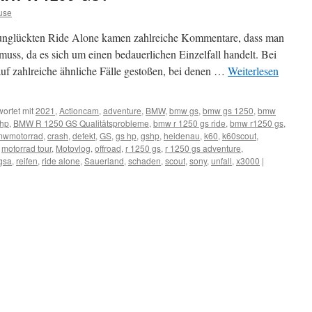
use
nglückten Ride Alone kamen zahlreiche Kommentare, dass man
ss, da es sich um einen bedauerlichen Einzelfall handelt. Bei
auf zahlreiche ähnliche Fälle gestoßen, bei denen …
Weiterlesen
ortet mit
2021
,
Actioncam
,
adventure
,
BMW
,
bmw gs
,
bmw gs 1250
,
bmw
 hp
,
BMW R 1250 GS Qualitätsprobleme
,
bmw r 1250 gs ride
,
bmw r1250 gs
,
mwmotorrad
,
crash
,
defekt
,
GS
,
gs hp
,
gshp
,
heidenau
,
k60
,
k60scout
,
,
motorrad tour
,
Motovlog
,
offroad
,
r 1250 gs
,
r 1250 gs adventure
,
gsa
,
reifen
,
ride alone
,
Sauerland
,
schaden
,
scout
,
sony
,
unfall
,
x3000
|