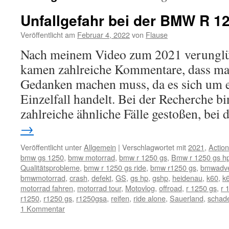
Unfallgefahr bei der BMW R 1
Veröffentlicht am
Februar 4, 2022
von
Flause
Nach meinem Video zum 2021 verunglü
kamen zahlreiche Kommentare, dass ma
Gedanken machen muss, da es sich um e
Einzelfall handelt. Bei der Recherche bi
zahlreiche ähnliche Fälle gestoßen, be
→
Veröffentlicht unter
Allgemein
|
Verschlagwortet mit
2021
,
Actio
bmw gs 1250
,
bmw motorrad
,
bmw r 1250 gs
,
Bmw r 1250 gs h
Qualitätsprobleme
,
bmw r 1250 gs ride
,
bmw r1250 gs
,
bmwadve
bmwmotorrad
,
crash
,
defekt
,
GS
,
gs hp
,
gshp
,
heidenau
,
k60
,
k
motorrad fahren
,
motorrad tour
,
Motovlog
,
offroad
,
r 1250 gs
,
r 
r1250
,
r1250 gs
,
r1250gsa
,
reifen
,
ride alone
,
Sauerland
,
schad
1 Kommentar