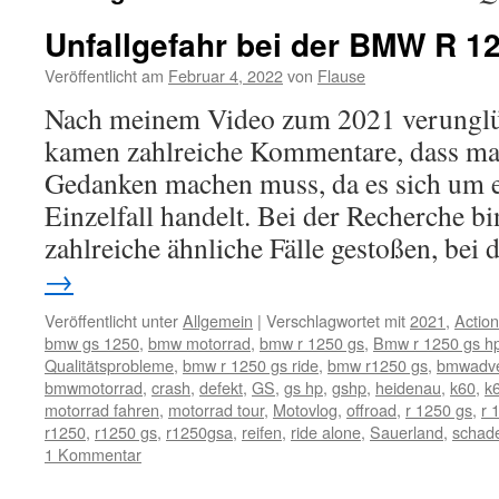
Unfallgefahr bei der BMW R 1
Veröffentlicht am
Februar 4, 2022
von
Flause
Nach meinem Video zum 2021 verunglü
kamen zahlreiche Kommentare, dass ma
Gedanken machen muss, da es sich um e
Einzelfall handelt. Bei der Recherche bi
zahlreiche ähnliche Fälle gestoßen, be
→
Veröffentlicht unter
Allgemein
|
Verschlagwortet mit
2021
,
Actio
bmw gs 1250
,
bmw motorrad
,
bmw r 1250 gs
,
Bmw r 1250 gs h
Qualitätsprobleme
,
bmw r 1250 gs ride
,
bmw r1250 gs
,
bmwadve
bmwmotorrad
,
crash
,
defekt
,
GS
,
gs hp
,
gshp
,
heidenau
,
k60
,
k
motorrad fahren
,
motorrad tour
,
Motovlog
,
offroad
,
r 1250 gs
,
r 
r1250
,
r1250 gs
,
r1250gsa
,
reifen
,
ride alone
,
Sauerland
,
schad
1 Kommentar