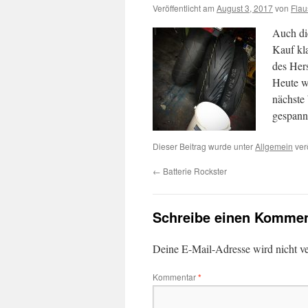
Veröffentlicht am
August 3, 2017
von
Flau
Auch di
Kauf kla
des Her
Heute wu
nächste
gespann
Dieser Beitrag wurde unter
Allgemein
verö
←
Batterie Rockster
Schreibe einen Kommen
Deine E-Mail-Adresse wird nicht ver
Kommentar
*