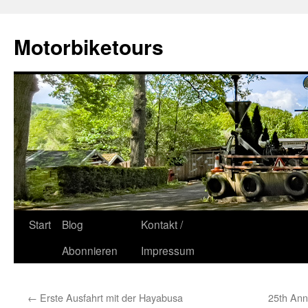
Zum
Inhalt
Motorbiketours
springen
Start
Blog
Kontakt /
Abonnieren
Impressum
←
Erste Ausfahrt mit der Hayabusa
25th Ann