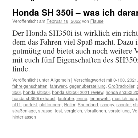
Honda SH 350i – was ich dara
Veröffentlicht am
Februar 18, 2022
von
Flause
Der Honda SH350i ist wirklich ein richt
dem das Fahren viel Spaß macht. Dazu is
gutmütig und bietet auch noch weitere V
mit euch fünf Eigenschaften des SH350i,
finde.
Veröffentlicht unter
Allgemein
|
Verschlagwortet mit
0-100
,
2021
fahreigenschaften
,
fahrwerk
,
gegenüberstellung
,
Großradroller
,
350i
,
honda sh350i
,
honda sh350i 2021 review
,
honda sh350i 20
honda sh350i exhaust
,
laufruhe
,
lenne
,
lennewehr
,
mas ich mag
nf11
,
perfekt
,
plettenberg
,
Roller
,
Sauerland
,
scoopy
,
scooter
,
sh
straßenlage
,
strasse
,
test
,
vergleich
,
vibrationen
,
vorstellung
,
Vor
hinterlassen