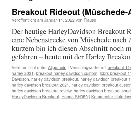
Breakout Rideout (Müschede-
Veröffentlicht am
Januar 14, 2022
von
Flause
Der heutige HarleyDavidson Breakout R
eine Nebenstrecke von Müschede nach A
kurzem bin ich diesen Abschnitt noch
gefahren – heute mit der Harley Breakou
Veröffentlicht unter
Allgemein
|
Verschlagwortet mit
breakout 11
harley 2021
,
breakout harley davidson custom
,
fxbrs breakout 1
Davidson
,
harley davidson breakout
,
harley davidson breakout 
harley davidson breakout 2021
,
harley davidson breakout custo
harley davidson breakout reveiw
,
harley davidson breakout sou
HarleyDavidson Breakout
,
Honda SH350
|
Kommentar hinterlas