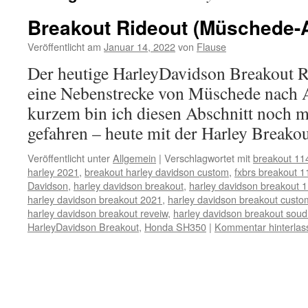
Breakout Rideout (Müschede-
Veröffentlicht am
Januar 14, 2022
von
Flause
Der heutige HarleyDavidson Breakout R
eine Nebenstrecke von Müschede nach A
kurzem bin ich diesen Abschnitt noch
gefahren – heute mit der Harley Breakou
Veröffentlicht unter
Allgemein
|
Verschlagwortet mit
breakout 11
harley 2021
,
breakout harley davidson custom
,
fxbrs breakout 1
Davidson
,
harley davidson breakout
,
harley davidson breakout 
harley davidson breakout 2021
,
harley davidson breakout custo
harley davidson breakout reveiw
,
harley davidson breakout sou
HarleyDavidson Breakout
,
Honda SH350
|
Kommentar hinterlas