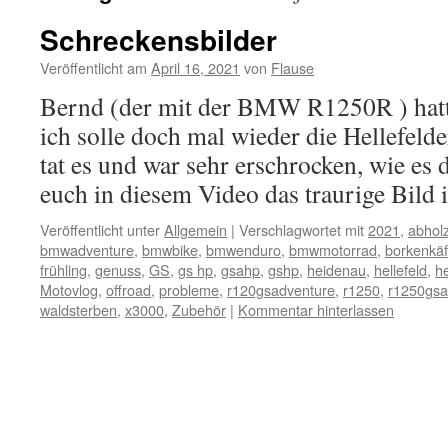
Schreckensbilder
Veröffentlicht am
April 16, 2021
von
Flause
Bernd (der mit der BMW R1250R ) hatte
ich solle doch mal wieder die Hellefeld
tat es und war sehr erschrocken, wie es 
euch in diesem Video das traurige Bild
Veröffentlicht unter
Allgemein
|
Verschlagwortet mit
2021
,
abhol
bmwadventure
,
bmwbike
,
bmwenduro
,
bmwmotorrad
,
borkenkäf
frühling
,
genuss
,
GS
,
gs hp
,
gsahp
,
gshp
,
heidenau
,
hellefeld
,
he
Motovlog
,
offroad
,
probleme
,
r120gsadventure
,
r1250
,
r1250gsa
waldsterben
,
x3000
,
Zubehör
|
Kommentar hinterlassen