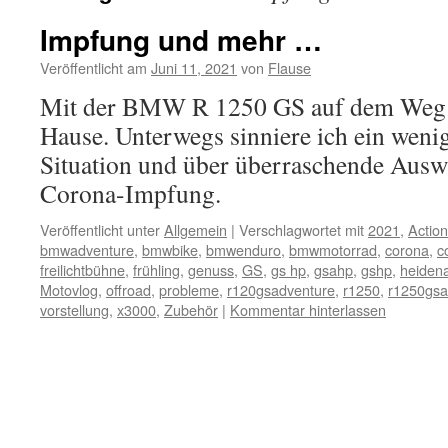
Impfung und mehr …
Veröffentlicht am
Juni 11, 2021
von
Flause
Mit der BMW R 1250 GS auf dem Weg v
Hause. Unterwegs sinniere ich ein weni
Situation und über überraschende Ausw
Corona-Impfung.
Veröffentlicht unter
Allgemein
|
Verschlagwortet mit
2021
,
Actio
bmwadventure
,
bmwbike
,
bmwenduro
,
bmwmotorrad
,
corona
,
c
freilichtbühne
,
frühling
,
genuss
,
GS
,
gs hp
,
gsahp
,
gshp
,
heiden
Motovlog
,
offroad
,
probleme
,
r120gsadventure
,
r1250
,
r1250gsa
vorstellung
,
x3000
,
Zubehör
|
Kommentar hinterlassen