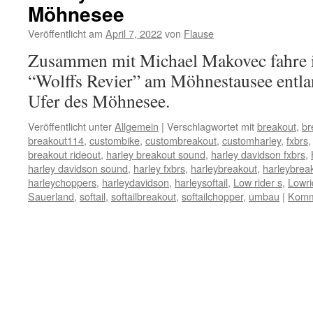
Möhnesee
Veröffentlicht am
April 7, 2022
von
Flause
Zusammen mit Michael Makovec fahre i
“Wolffs Revier” am Möhnestausee entl
Ufer des Möhnesee.
Veröffentlicht unter
Allgemein
|
Verschlagwortet mit
breakout
,
br
breakout114
,
custombike
,
custombreakout
,
customharley
,
fxbrs
breakout rideout
,
harley breakout sound
,
harley davidson fxbrs
,
harley davidson sound
,
harley fxbrs
,
harleybreakout
,
harleybrea
harleychoppers
,
harleydavidson
,
harleysoftail
,
Low rider s
,
Lowri
Sauerland
,
softail
,
softailbreakout
,
softailchopper
,
umbau
|
Komme