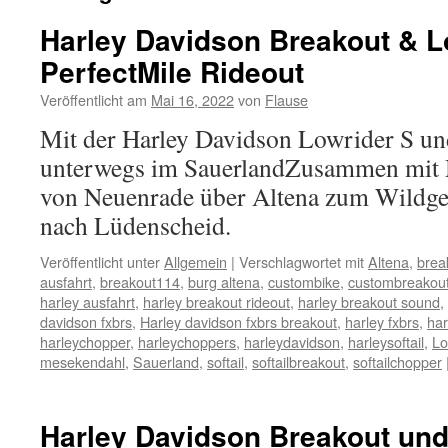
Harley Davidson Breakout & L
PerfectMile Rideout
Veröffentlicht am
Mai 16, 2022
von
Flause
Mit der Harley Davidson Lowrider S un
unterwegs im SauerlandZusammen mit M
von Neuenrade über Altena zum Wildg
nach Lüdenscheid.
Veröffentlicht unter
Allgemein
|
Verschlagwortet mit
Altena
,
brea
ausfahrt
,
breakout114
,
burg altena
,
custombike
,
custombreakou
harley ausfahrt
,
harley breakout rideout
,
harley breakout sound
,
davidson fxbrs
,
Harley davidson fxbrs breakout
,
harley fxbrs
,
har
harleychopper
,
harleychoppers
,
harleydavidson
,
harleysoftail
,
Lo
mesekendahl
,
Sauerland
,
softail
,
softailbreakout
,
softailchopper
Harley Davidson Breakout un