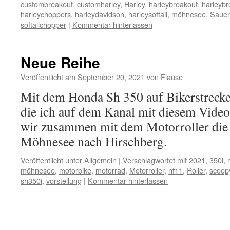
custombreakout
,
customharley
,
Harley
,
harleybreakout
,
harleyb
harleychoppers
,
harleydavidson
,
harleysoftail
,
möhnesee
,
Sauer
softailchopper
|
Kommentar hinterlassen
Neue Reihe
Veröffentlicht am
September 20, 2021
von
Flause
Mit dem Honda Sh 350 auf Bikerstrecke
die ich auf dem Kanal mit diesem Video 
wir zusammen mit dem Motorroller die
Möhnesee nach Hirschberg.
Veröffentlicht unter
Allgemein
|
Verschlagwortet mit
2021
,
350i
,
möhnesee
,
motorbike
,
motorrad
,
Motorroller
,
nf11
,
Roller
,
scoop
sh350i
,
vorstellung
|
Kommentar hinterlassen