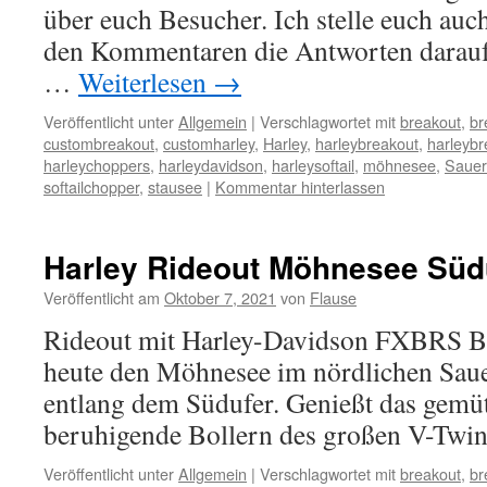
über euch Besucher. Ich stelle euch auc
den Kommentaren die Antworten dara
…
Weiterlesen
→
Veröffentlicht unter
Allgemein
|
Verschlagwortet mit
breakout
,
br
custombreakout
,
customharley
,
Harley
,
harleybreakout
,
harleyb
harleychoppers
,
harleydavidson
,
harleysoftail
,
möhnesee
,
Sauer
softailchopper
,
stausee
|
Kommentar hinterlassen
Harley Rideout Möhnesee Süd
Veröffentlicht am
Oktober 7, 2021
von
Flause
Rideout mit Harley-Davidson FXBRS B
heute den Möhnesee im nördlichen Saue
entlang dem Südufer. Genießt das gemüt
beruhigende Bollern des großen V-Twin
Veröffentlicht unter
Allgemein
|
Verschlagwortet mit
breakout
,
br