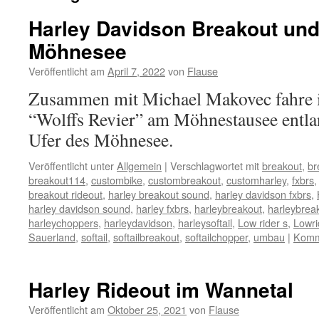
Harley Davidson Breakout un
Möhnesee
Veröffentlicht am
April 7, 2022
von
Flause
Zusammen mit Michael Makovec fahre i
“Wolffs Revier” am Möhnestausee entl
Ufer des Möhnesee.
Veröffentlicht unter
Allgemein
|
Verschlagwortet mit
breakout
,
br
breakout114
,
custombike
,
custombreakout
,
customharley
,
fxbrs
breakout rideout
,
harley breakout sound
,
harley davidson fxbrs
,
harley davidson sound
,
harley fxbrs
,
harleybreakout
,
harleybrea
harleychoppers
,
harleydavidson
,
harleysoftail
,
Low rider s
,
Lowri
Sauerland
,
softail
,
softailbreakout
,
softailchopper
,
umbau
|
Komme
Harley Rideout im Wannetal
Veröffentlicht am
Oktober 25, 2021
von
Flause