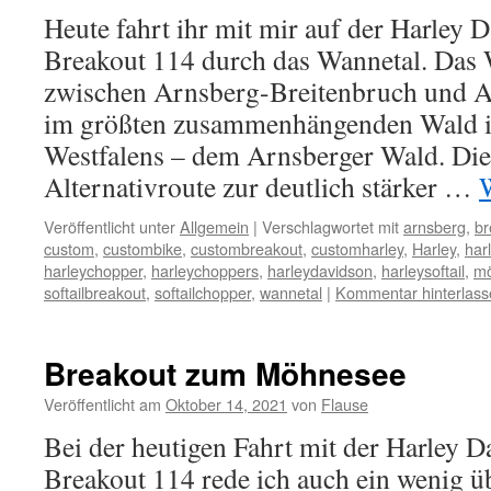
Heute fahrt ihr mit mir auf der Harle
Breakout 114 durch das Wannetal. Das W
zwischen Arnsberg-Breitenbruch und 
im größten zusammenhängenden Wald i
Westfalens – dem Arnsberger Wald. Diese
Alternativroute zur deutlich stärker …
Veröffentlicht unter
Allgemein
|
Verschlagwortet mit
arnsberg
,
br
custom
,
custombike
,
custombreakout
,
customharley
,
Harley
,
har
harleychopper
,
harleychoppers
,
harleydavidson
,
harleysoftail
,
m
softailbreakout
,
softailchopper
,
wannetal
|
Kommentar hinterlass
Breakout zum Möhnesee
Veröffentlicht am
Oktober 14, 2021
von
Flause
Bei der heutigen Fahrt mit der Harley
Breakout 114 rede ich auch ein wenig ü