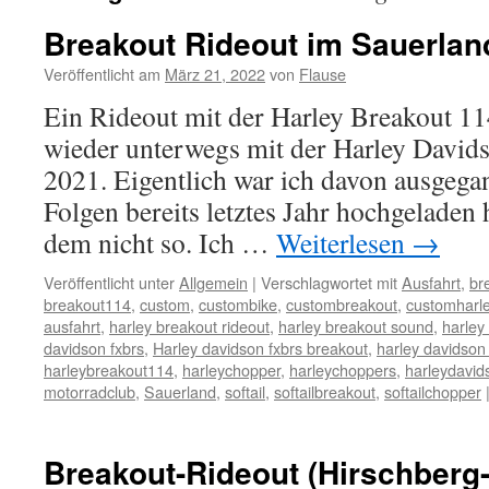
Breakout Rideout im Sauerlan
Veröffentlicht am
März 21, 2022
von
Flause
Ein Rideout mit der Harley Breakout 11
wieder unterwegs mit der Harley Davi
2021. Eigentlich war ich davon ausgegan
Folgen bereits letztes Jahr hochgeladen 
dem nicht so. Ich …
Weiterlesen
→
Veröffentlicht unter
Allgemein
|
Verschlagwortet mit
Ausfahrt
,
br
breakout114
,
custom
,
custombike
,
custombreakout
,
customharl
ausfahrt
,
harley breakout rideout
,
harley breakout sound
,
harley
davidson fxbrs
,
Harley davidson fxbrs breakout
,
harley davidson
harleybreakout114
,
harleychopper
,
harleychoppers
,
harleydavid
motorradclub
,
Sauerland
,
softail
,
softailbreakout
,
softailchopper
Breakout-Rideout (Hirschberg-