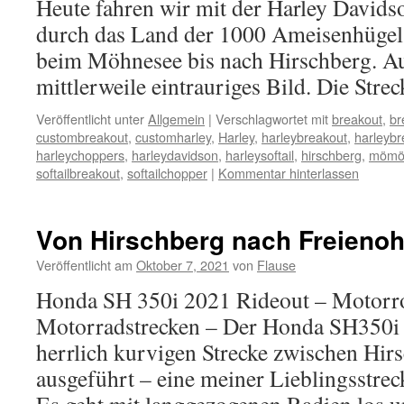
Heute fahren wir mit der Harley Davi
durch das Land der 1000 Ameisenhügel
beim Möhnesee bis nach Hirschberg. Au
mittlerweile eintrauriges Bild. Die Strec
Veröffentlicht unter
Allgemein
|
Verschlagwortet mit
breakout
,
br
custombreakout
,
customharley
,
Harley
,
harleybreakout
,
harleyb
harleychoppers
,
harleydavidson
,
harleysoftail
,
hirschberg
,
mömö
softailbreakout
,
softailchopper
|
Kommentar hinterlassen
Von Hirschberg nach Freieno
Veröffentlicht am
Oktober 7, 2021
von
Flause
Honda SH 350i 2021 Rideout – Motorro
Motorradstrecken – Der Honda SH350i w
herrlich kurvigen Strecke zwischen Hir
ausgeführt – eine meiner Lieblingsstrec