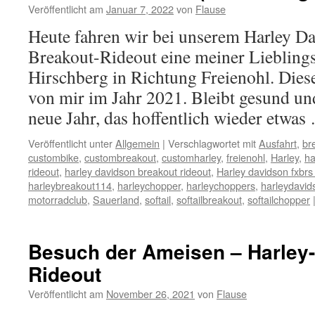
Veröffentlicht am
Januar 7, 2022
von
Flause
Heute fahren wir bei unserem Harley 
Breakout-Rideout eine meiner Liebling
Hirschberg in Richtung Freienohl. Dieses
von mir im Jahr 2021. Bleibt gesund un
neue Jahr, das hoffentlich wieder etwa
Veröffentlicht unter
Allgemein
|
Verschlagwortet mit
Ausfahrt
,
br
custombike
,
custombreakout
,
customharley
,
freienohl
,
Harley
,
ha
rideout
,
harley davidson breakout rideout
,
Harley davidson fxbrs
harleybreakout114
,
harleychopper
,
harleychoppers
,
harleydavid
motorradclub
,
Sauerland
,
softail
,
softailbreakout
,
softailchopper
Besuch der Ameisen – Harley
Rideout
Veröffentlicht am
November 26, 2021
von
Flause