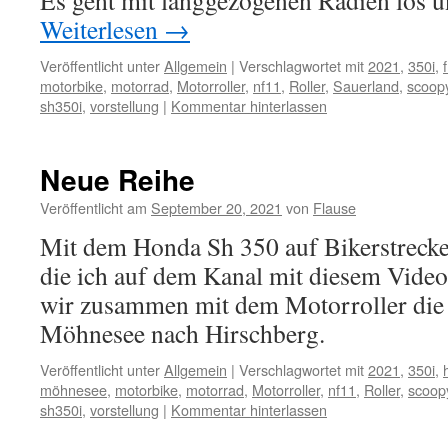
Es geht mit langgezogenen Radien los u
Weiterlesen
→
Veröffentlicht unter
Allgemein
|
Verschlagwortet mit
2021
,
350i
,
motorbike
,
motorrad
,
Motorroller
,
nf11
,
Roller
,
Sauerland
,
scoop
sh350i
,
vorstellung
|
Kommentar hinterlassen
Neue Reihe
Veröffentlicht am
September 20, 2021
von
Flause
Mit dem Honda Sh 350 auf Bikerstrecke
die ich auf dem Kanal mit diesem Video 
wir zusammen mit dem Motorroller die
Möhnesee nach Hirschberg.
Veröffentlicht unter
Allgemein
|
Verschlagwortet mit
2021
,
350i
,
möhnesee
,
motorbike
,
motorrad
,
Motorroller
,
nf11
,
Roller
,
scoop
sh350i
,
vorstellung
|
Kommentar hinterlassen