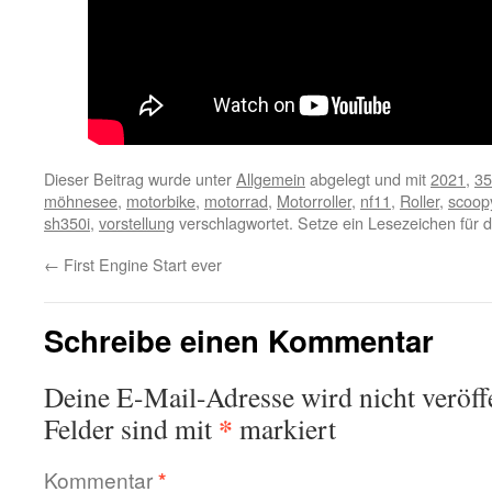
Dieser Beitrag wurde unter
Allgemein
abgelegt und mit
2021
,
35
möhnesee
,
motorbike
,
motorrad
,
Motorroller
,
nf11
,
Roller
,
scoop
sh350i
,
vorstellung
verschlagwortet. Setze ein Lesezeichen für 
←
First Engine Start ever
Schreibe einen Kommentar
Deine E-Mail-Adresse wird nicht veröffe
*
Felder sind mit
markiert
Kommentar
*