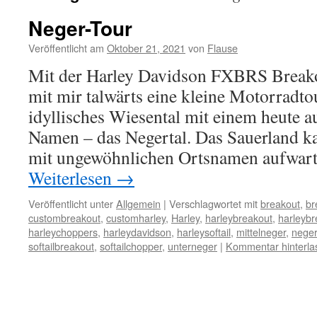
Neger-Tour
Veröffentlicht am
Oktober 21, 2021
von
Flause
Mit der Harley Davidson FXBRS Breakou
mit mir talwärts eine kleine Motorradto
idyllisches Wiesental mit einem heute 
Namen – das Negertal. Das Sauerland ka
mit ungewöhnlichen Ortsnamen aufwar
Weiterlesen
→
Veröffentlicht unter
Allgemein
|
Verschlagwortet mit
breakout
,
br
custombreakout
,
customharley
,
Harley
,
harleybreakout
,
harleyb
harleychoppers
,
harleydavidson
,
harleysoftail
,
mittelneger
,
neger
softailbreakout
,
softailchopper
,
unterneger
|
Kommentar hinterla