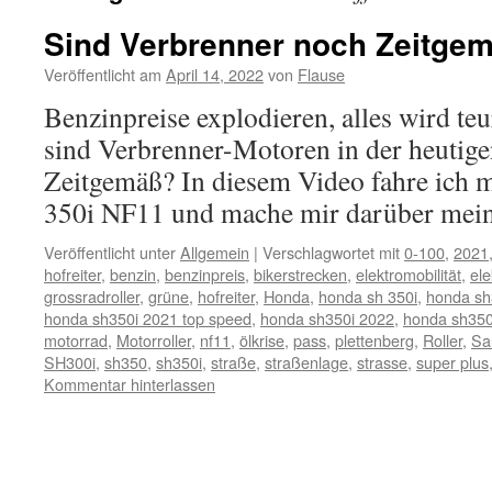
Sind Verbrenner noch Zeitge
Veröffentlicht am
April 14, 2022
von
Flause
Benzinpreise explodieren, alles wird teur
sind Verbrenner-Motoren in der heutige
Zeitgemäß? In diesem Video fahre ich
350i NF11 und mache mir darüber mei
Veröffentlicht unter
Allgemein
|
Verschlagwortet mit
0-100
,
2021
hofreiter
,
benzin
,
benzinpreis
,
bikerstrecken
,
elektromobilität
,
ele
grossradroller
,
grüne
,
hofreiter
,
Honda
,
honda sh 350i
,
honda sh
honda sh350i 2021 top speed
,
honda sh350i 2022
,
honda sh350
motorrad
,
Motorroller
,
nf11
,
ölkrise
,
pass
,
plettenberg
,
Roller
,
Sa
SH300i
,
sh350
,
sh350i
,
straße
,
straßenlage
,
strasse
,
super plus
Kommentar hinterlassen