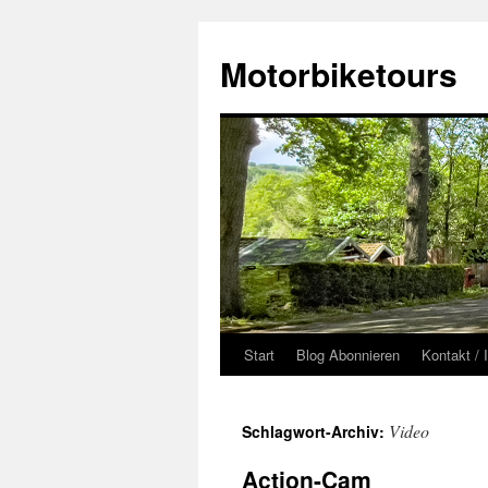
Zum
Inhalt
Motorbiketours
springen
Start
Blog Abonnieren
Kontakt /
Video
Schlagwort-Archiv:
Action-Cam