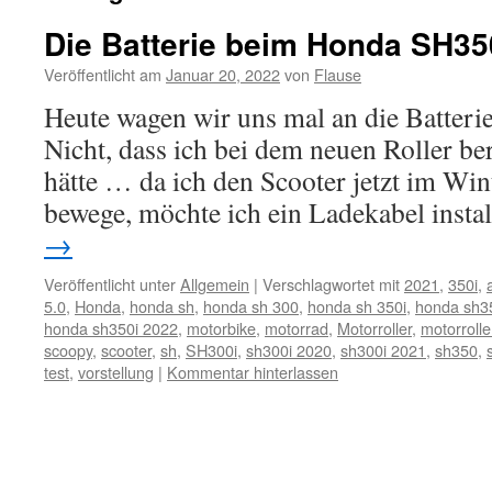
Die Batterie beim Honda SH35
Veröffentlicht am
Januar 20, 2022
von
Flause
Heute wagen wir uns mal an die Batter
Nicht, dass ich bei dem neuen Roller be
hätte … da ich den Scooter jetzt im Wi
bewege, möchte ich ein Ladekabel insta
→
Veröffentlicht unter
Allgemein
|
Verschlagwortet mit
2021
,
350i
,
5.0
,
Honda
,
honda sh
,
honda sh 300
,
honda sh 350i
,
honda sh3
honda sh350i 2022
,
motorbike
,
motorrad
,
Motorroller
,
motorrolle
scoopy
,
scooter
,
sh
,
SH300i
,
sh300i 2020
,
sh300i 2021
,
sh350
,
test
,
vorstellung
|
Kommentar hinterlassen