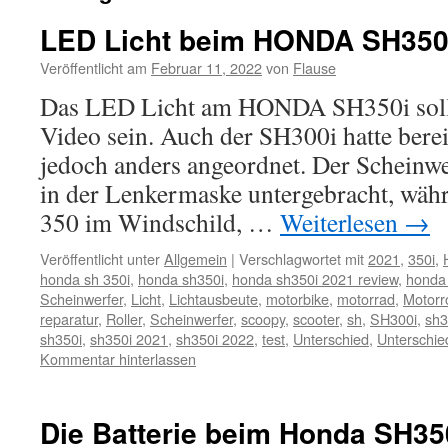
LED Licht beim HONDA SH350
Veröffentlicht am
Februar 11, 2022
von
Flause
Das LED Licht am HONDA SH350i soll
Video sein. Auch der SH300i hatte bere
jedoch anders angeordnet. Der Scheinw
in der Lenkermaske untergebracht, wäh
350 im Windschild, …
Weiterlesen
→
Veröffentlicht unter
Allgemein
|
Verschlagwortet mit
2021
,
350i
,
honda sh 350i
,
honda sh350i
,
honda sh350i 2021 review
,
honda
Scheinwerfer
,
Licht
,
Lichtausbeute
,
motorbike
,
motorrad
,
Motorro
reparatur
,
Roller
,
Scheinwerfer
,
scoopy
,
scooter
,
sh
,
SH300i
,
sh3
sh350i
,
sh350i 2021
,
sh350i 2022
,
test
,
Unterschied
,
Unterschie
Kommentar hinterlassen
Die Batterie beim Honda SH35