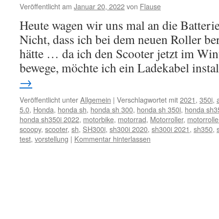
Veröffentlicht am
Januar 20, 2022
von
Flause
Heute wagen wir uns mal an die Batter
Nicht, dass ich bei dem neuen Roller be
hätte … da ich den Scooter jetzt im Wi
bewege, möchte ich ein Ladekabel insta
→
Veröffentlicht unter
Allgemein
|
Verschlagwortet mit
2021
,
350i
,
5.0
,
Honda
,
honda sh
,
honda sh 300
,
honda sh 350i
,
honda sh3
honda sh350i 2022
,
motorbike
,
motorrad
,
Motorroller
,
motorrolle
scoopy
,
scooter
,
sh
,
SH300i
,
sh300i 2020
,
sh300i 2021
,
sh350
,
test
,
vorstellung
|
Kommentar hinterlassen